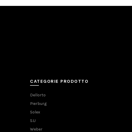
CATEGORIE PRODOTTO
Dellorto
Pierburg
Solex
S.U
Weber