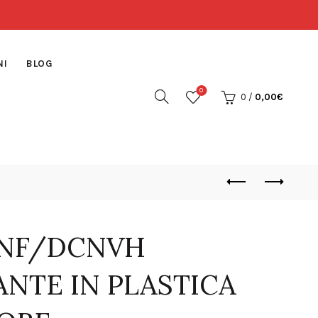
NI
BLOG
0
0
/
0,00
€
NF/DCNVH
NTE IN PLASTICA