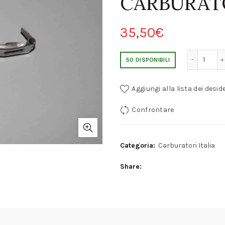
CARBURAT
35,50
€
WEBER DCNF/DCNVH GALLEGGIANTE IN PL
50 DISPONIBILI
Aggiungi alla lista dei deside
Confrontare
Categoria:
Carburatori Italia
Share