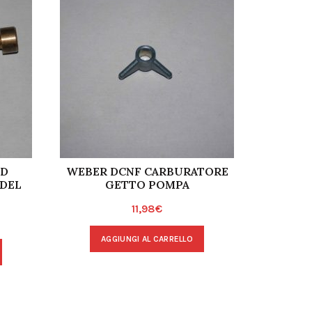
RD
WEBER DCNF CARBURATORE
FORD Z
DEL
GETTO POMPA
SERV
11,98
€
AGGIUNGI AL CARRELLO
A