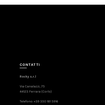
CONTATTI
Rocky s.r.l
Via Canalazzi, 75
44123 Ferrara (Corlo)
Telefono: +39 350 181 5916